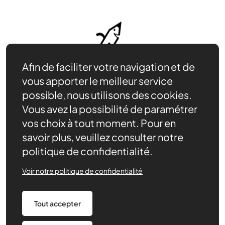
Afin de faciliter votre navigation et de
vous apporter le meilleur service
possible, nous utilisons des cookies.
Vous avez la possibilité de paramétrer
vos choix à tout moment. Pour en
savoir plus, veuillez consulter notre
Contact
politique de confidentialité.
Nous trouver
Nos évènements
Voir notre politique de confidentialité
Adhérer
Actualités
Tout accepter
Devenir partenaire