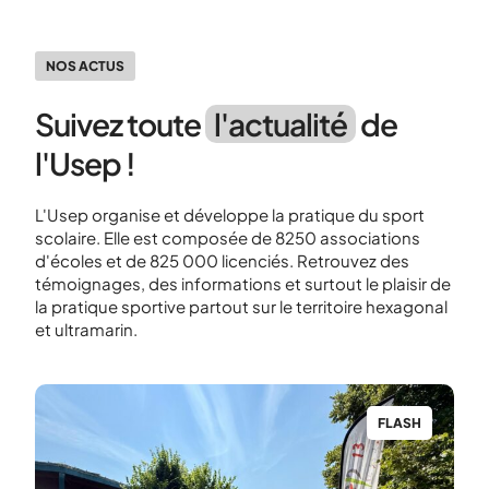
NOS ACTUS
Suivez toute
l'actualité
de
l'Usep !
L'Usep organise et développe la pratique du sport
scolaire. Elle est composée de 8250 associations
d'écoles et de 825 000 licenciés. Retrouvez des
témoignages, des informations et surtout le plaisir de
la pratique sportive partout sur le territoire hexagonal
et ultramarin.
H
FLASH