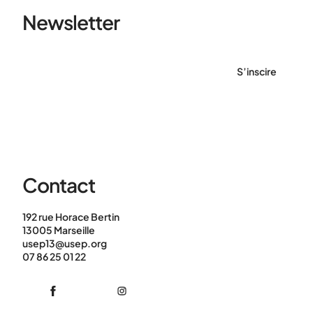
Newsletter
S’inscire
Contact
192 rue Horace Bertin
13005 Marseille
usep13@usep.org
07 86 25 01 22