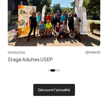
17/0
New
MINUTE
05/06/2026
1 MINUTE
Stage Adultes USEP
Découvrir l'actualité