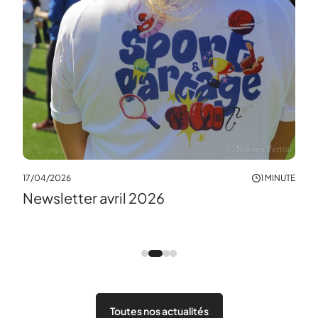
H
17/04/2026
1 MINUTE
Newsletter avril 2026
MINUTE
14/0
La 
Toutes nos actualités