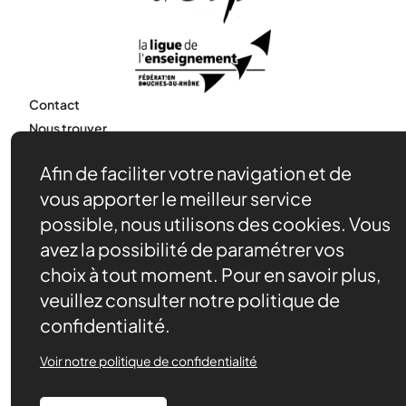
Contact
Nous trouver
Nos évènements
Afin de faciliter votre navigation et de
Adhérer
vous apporter le meilleur service
Actualités
possible, nous utilisons des cookies. Vous
Devenir partenaire
avez la possibilité de paramétrer vos
choix à tout moment. Pour en savoir plus,
Politique de confidentialité
Made by 148
veuillez consulter notre politique de
confidentialité.
Voir notre politique de confidentialité