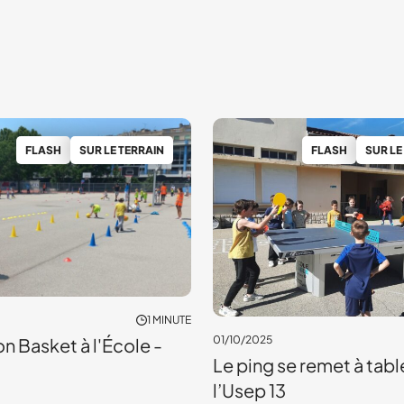
FLASH
SUR LE TERRAIN
FLASH
SUR LE
1 MINUTE
01/10/2025
n Basket à l'École -
Le ping se remet à tabl
l’Usep 13