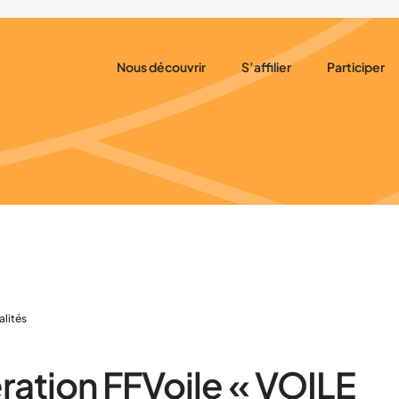
Nous découvrir
S’affilier
Participer
Nos missions
Pourquoi adhérer
Nos rencon
Notre organisation
Nos tarifs
Nos rencont
Nos secteurs
Adhérer
Nos partenaires
S’assurer
Nos évènements
alités
ation FFVoile « VOILE