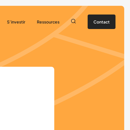
S’investir
Ressources
Contact
tres départementales
Vos rencontres associatives
Ressources pédagogiques
res de secteurs
Savoir rouler à vélo
Prêt de matériel
Formations
Devenir partenaire