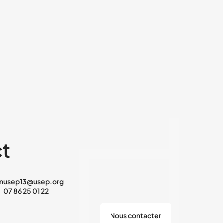
t
in
usep13@usep.org
07 86 25 01 22
Nous contacter