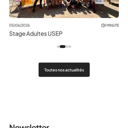
MINUTE
05/06/2026
1 MINUTE
14/0
Stage Adultes USEP
La 
Toutes nos actualités
Newsletter